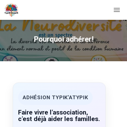
O
U
V
R
I
Pourquoi adhérer!
R
/
F
E
R
M
E
R
L
A
N
ADHÉSION TYPIK’ATYPIK
A
V
Faire vivre l’association,
I
G
c’est déjà aider les familles.
A