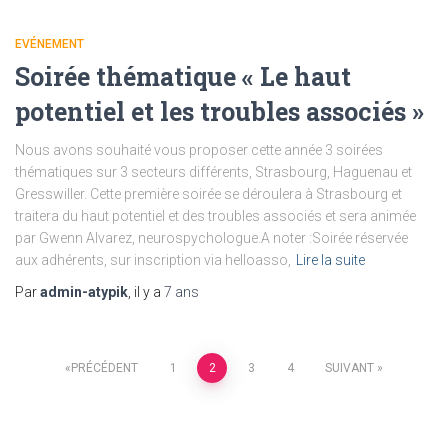
EVÉNEMENT
Soirée thématique « Le haut
potentiel et les troubles associés »
Nous avons souhaité vous proposer cette année 3 soirées
thématiques sur 3 secteurs différents, Strasbourg, Haguenau et
Gresswiller. Cette première soirée se déroulera à Strasbourg et
traitera du haut potentiel et des troubles associés et sera animée
par Gwenn Alvarez, neurospychologue.A noter :Soirée réservée
aux adhérents, sur inscription via helloasso,
Lire la suite
Par
admin-atypik
, il y a
7 ans
Pagination
PRÉCÉDENT
1
2
3
4
SUIVANT
des