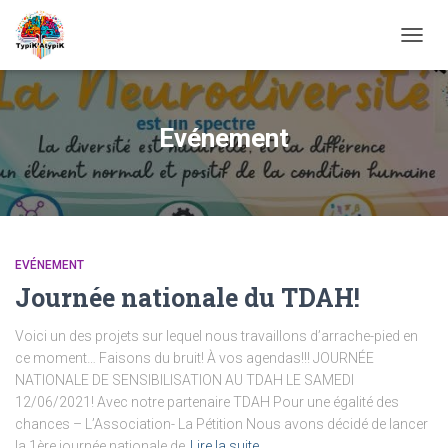
OUVRI
LA
NAVIG
Evénement
EVÉNEMENT
Journée nationale du TDAH!
Voici un des projets sur lequel nous travaillons d’arrache-pied en
ce moment… Faisons du bruit! À vos agendas!!! JOURNÉE
NATIONALE DE SENSIBILISATION AU TDAH LE SAMEDI
12/06/2021! Avec notre partenaire TDAH Pour une égalité des
chances – L’Association- La Pétition Nous avons décidé de lancer
la 1ère journée nationale de
Lire la suite