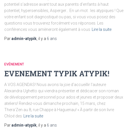
potentiel s’adresse avant tout aux parents d’enfants à haut
potentiel, hypersensibles, Asperger… En un mot : les atypiques ! Que
votre enfant soit diagnostiqué ou pas, si vous vous posez des
questions vous trouverez forcément vos réponses. Les
conférences vous amèneront également à vous
Lire la suite
Par
admin-atypik
, il y a
6 ans
EVÉNEMENT
EVENEMENT TYPIK ATYPIK!
A VOS AGENDAS! Nous avons la joie d’accueillir l’auteure
Alexandra Ughetto qui viendra présenter et dédicacer son roman
de développement personnel pour ados et jeunes et proposer deux
ateliers! Rendez-vous dimanche prochain, 15 mars, chez
Thera’Zen au 8, rue Chappe à Haguenau! « À partir de son livre
Chloé des
Lire la suite
Par
admin-atypik
, il y a
6 ans