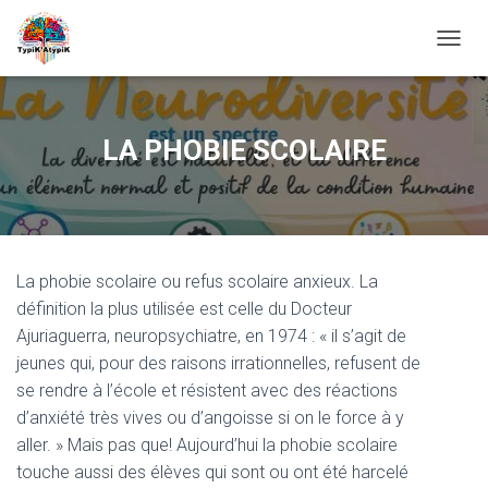
O
U
V
R
I
LA PHOBIE SCOLAIRE
R
/
F
E
R
M
La phobie scolaire ou refus scolaire anxieux. La
E
R
définition la plus utilisée est celle du Docteur
L
Ajuriaguerra, neuropsychiatre, en 1974 : « il s’agit de
A
jeunes qui, pour des raisons irrationnelles, refusent de
N
A
se rendre à l’école et résistent avec des réactions
V
d’anxiété très vives ou d’angoisse si on le force à y
I
aller. » Mais pas que! Aujourd’hui la phobie scolaire
G
A
touche aussi des élèves qui sont ou ont été harcelé