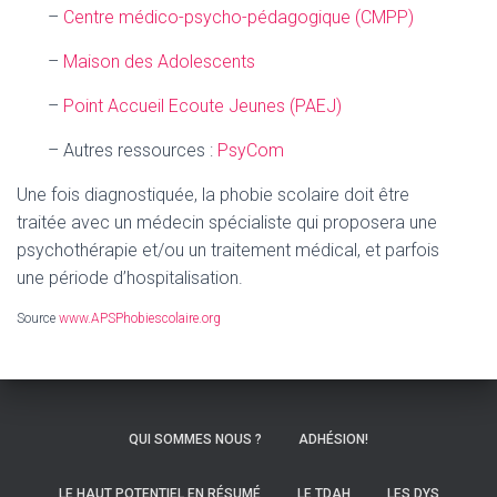
–
Centre médico-psycho-pédagogique (CMPP)
–
Maison des Adolescents
–
Point Accueil Ecoute Jeunes (PAEJ)
– Autres ressources :
PsyCom
Une fois diagnostiquée, la phobie scolaire doit être
traitée avec un médecin spécialiste qui proposera une
psychothérapie et/ou un traitement médical, et parfois
une période d’hospitalisation.
Source
www.APSPhobiescolaire.org
QUI SOMMES NOUS ?
ADHÉSION!
LE HAUT POTENTIEL EN RÉSUMÉ
LE TDAH
LES DYS