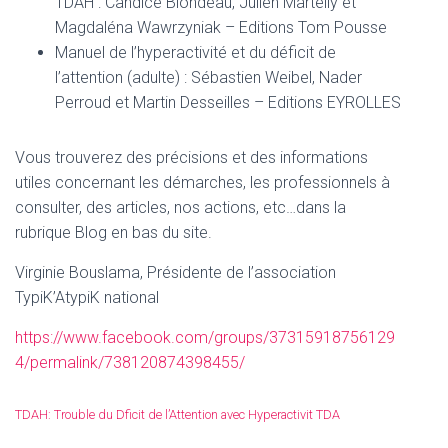
TDAH : Candice Blondeau, Julien Martelly et
Magdaléna Wawrzyniak – Editions Tom Pousse
Manuel de l’hyperactivité et du déficit de
l’attention (adulte) : Sébastien Weibel, Nader
Perroud et Martin Desseilles – Editions EYROLLES
Vous trouverez des précisions et des informations
utiles concernant les démarches, les professionnels à
consulter, des articles, nos actions, etc…dans la
rubrique Blog en bas du site.
Virginie Bouslama, Présidente de l’association
TypiK’AtypiK national
https://www.facebook.com/groups/37315918756129
4/permalink/738120874398455/
TDAH: Trouble du Dficit de l’Attention avec Hyperactivit TDA