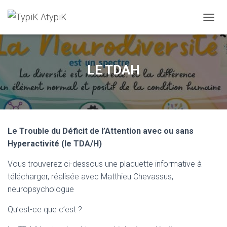
O
U
V
R
I
LE TDAH
R
/
F
E
R
M
Le Trouble du Déficit de l’Attention avec ou sans
E
R
Hyperactivité (le TDA/H)
L
A
Vous trouverez ci-dessous une plaquette informative à
N
télécharger, réalisée avec Matthieu Chevassus,
A
neuropsychologue
V
I
G
Qu’est-ce que c’est ?
A