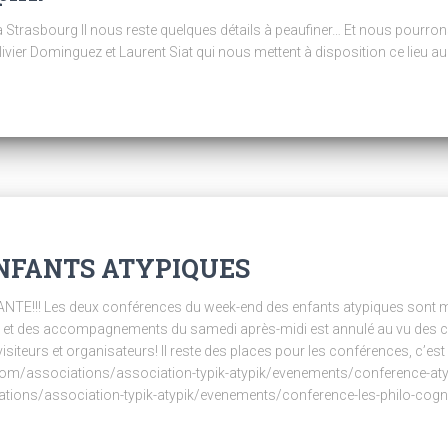
à Strasbourg Il nous reste quelques détails à peaufiner… Et nous pourrons
er Dominguez et Laurent Siat qui nous mettent à disposition ce lieu au 
NFANTS ATYPIQUES
!! Les deux conférences du week-end des enfants atypiques sont mai
s et des accompagnements du samedi après-midi est annulé au vu des co
iteurs et organisateurs! Il reste des places pour les conférences, c’est 
com/associations/association-typik-atypik/evenements/conference-atyp
ions/association-typik-atypik/evenements/conference-les-philo-cogni