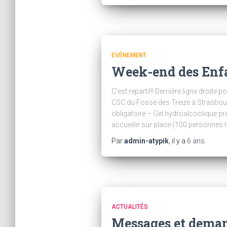
EVÉNEMENT
Week-end des Enf
C’est reparti!!! Dernière ligne droit
CSC du Fossé des Treize à Strasbour
obligatoire – Gel hydroalcoolique p
accueillir sur place (100 personne
Par
admin-atypik
, il y a
6 ans
ACTUALITÉS
Messages et deman