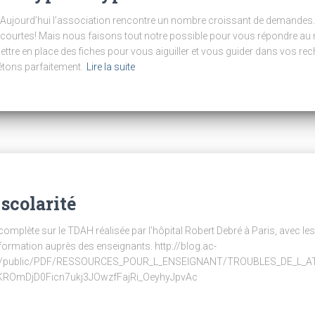
… Aujourd’hui l’association rencontre un nombre croissant de demande
 courtes! Mais nous faisons tout notre possible pour vous répondre au
 mettre en place des fiches pour vous aiguiller et vous guider dans vos re
tons parfaitement.
Lire la suite
scolarité
s complète sur le TDAH réalisée par l’hôpital Robert Debré à Paris, avec
 information auprès des enseignants. http://blog.ac-
ches/public/PDF/RESSOURCES_POUR_L_ENSEIGNANT/TROUBLES_DE_L_
KROmDjD0Ficn7ukj3JOwzfFajRi_OeyhyJpvAc