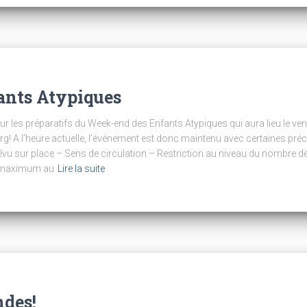
ants Atypiques
e pour les préparatifs du Week-end des Enfants Atypiques qui aura lieu le v
g! A l’heure actuelle, l’événement est donc maintenu avec certaines pré
révu sur place – Sens de circulation – Restriction au niveau du nombre
s maximum au
Lire la suite
des!