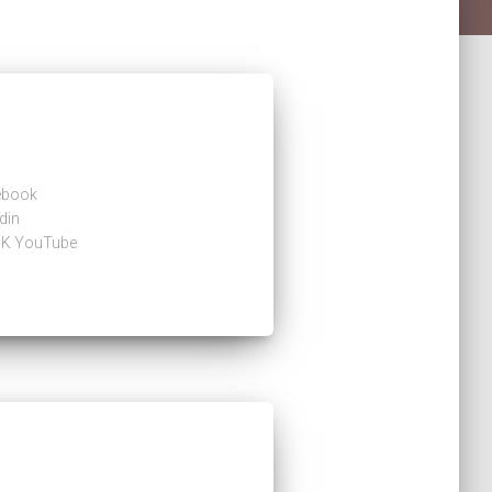
acebook
kedin
ypiK YouTube