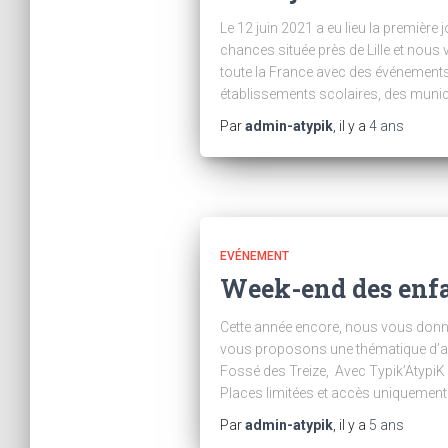
Le 12 juin 2021 a eu lieu la premièr
chances située près de Lille et nous v
toute la France avec des événements 
établissements scolaires, des municip
Par
admin-atypik
, il y a
4 ans
EVÉNEMENT
Week-end des enfa
Cette année encore, nous vous donn
vous proposons une thématique d’act
Fossé des Treize, Avec Typik’AtypiK 
Places limitées et accès uniquement
Par
admin-atypik
, il y a
5 ans