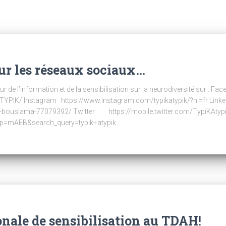
ur les réseaux sociaux…
de l’information et de la sensibilisation sur la neurodiversité sur : F
YPIK/ Instagram https://www.instagram.com/typikatypik/?hl=fr Lin
nie-bouslama-77079392/ Twitter https://mobile.twitter.com/TypiKAt
sp=mAEB&search_query=typik+atypik
nale de sensibilisation au TDAH!