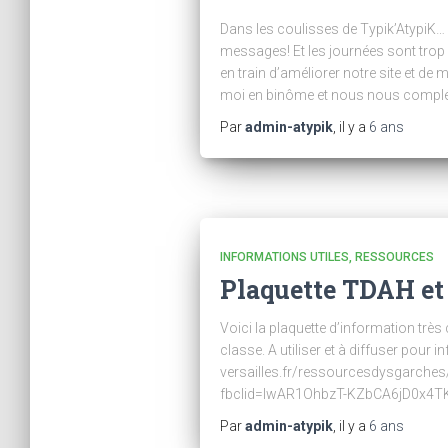
Dans les coulisses de Typik’AtypiK
messages! Et les journées sont trop
en train d’améliorer notre site et de
moi en binôme et nous nous complé
Par
admin-atypik
, il y a
6 ans
INFORMATIONS UTILES, RESSOURCES
Plaquette TDAH et 
Voici la plaquette d’information trè
classe. A utiliser et à diffuser pour
versailles.fr/ressourcesdysgar
fbclid=IwAR1OhbzT-KZbCA6jD0x4T
Par
admin-atypik
, il y a
6 ans