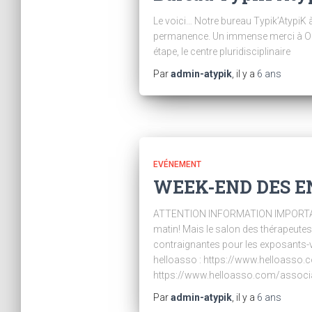
Le voici… Notre bureau Typik’AtypiK 
permanence. Un immense merci à Olivi
étape, le centre pluridisciplinaire
Par
admin-atypik
, il y a
6 ans
EVÉNEMENT
WEEK-END DES E
ATTENTION INFORMATION IMPORTANTE!
matin! Mais le salon des thérapeute
contraignantes pour les exposants-vis
helloasso : https://www.helloasso.
https://www.helloasso.com/associat
Par
admin-atypik
, il y a
6 ans