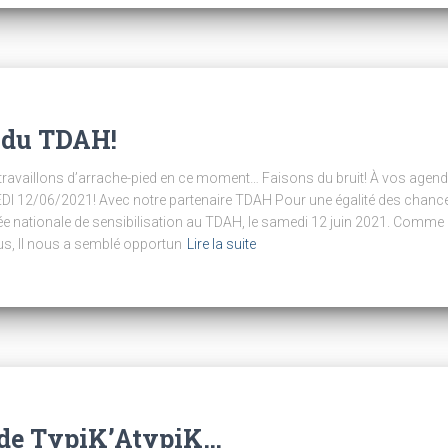
 du TDAH!
s travaillons d’arrache-pied en ce moment… Faisons du bruit! À vos ag
12/06/2021! Avec notre partenaire TDAH Pour une égalité des chances
née nationale de sensibilisation au TDAH, le samedi 12 juin 2021. Comme
us, Il nous a semblé opportun
Lire la suite
s de TypiK’AtypiK…