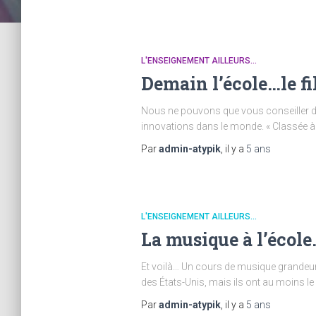
L'ENSEIGNEMENT AILLEURS...
Demain l’école…le fi
Nous ne pouvons que vous conseiller de 
innovations dans le monde. « Classée à 
Par
admin-atypik
, il y a
5 ans
L'ENSEIGNEMENT AILLEURS...
La musique à l’écol
Et voilà… Un cours de musique grandeur 
des États-Unis, mais ils ont au moins le
Par
admin-atypik
, il y a
5 ans