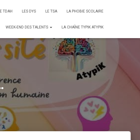
E TDAH
LES DYS
LE TSA
LA PHOBIE SCOLAIRE
WEEK-END DES TALENTS
LA CHAÎNE TYPIK ATYPIK
…