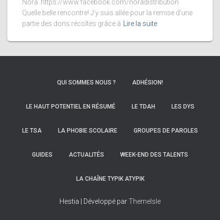
Nora https://www.facebook.com/noradistribution
Quelle belle rencontre! J’y suis allée pour la remise d’une
partie des dons récoltés grâce à
Lire la suite
QUI SOMMES NOUS ?
ADHÉSION!
LE HAUT POTENTIEL EN RÉSUMÉ
LE TDAH
LES DYS
LE TSA
LA PHOBIE SCOLAIRE
GROUPES DE PAROLES
GUIDES
ACTUALITÉS
WEEK-END DES TALENTS
LA CHAÎNE TYPIK ATYPIK
Hestia | Développé par
ThemeIsle