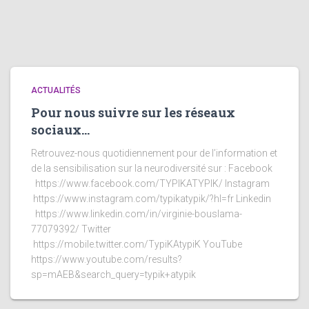
ACTUALITÉS
Pour nous suivre sur les réseaux
sociaux…
Retrouvez-nous quotidiennement pour de l’information et
de la sensibilisation sur la neurodiversité sur : Facebook
https://www.facebook.com/TYPIKATYPIK/ Instagram
https://www.instagram.com/typikatypik/?hl=fr Linkedin
https://www.linkedin.com/in/virginie-bouslama-
77079392/ Twitter
https://mobile.twitter.com/TypiKAtypiK YouTube
https://www.youtube.com/results?
sp=mAEB&search_query=typik+atypik