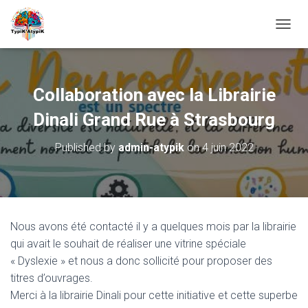
O
U
V
R
I
Collaboration avec la Librairie
R
/
Dinali Grand Rue à Strasbourg
F
E
Published by
admin-atypik
on
4 juin 2022
R
M
E
R
L
A
Nous avons été contacté il y a quelques mois par la librairie
N
qui avait le souhait de réaliser une vitrine spéciale
A
V
« Dyslexie » et nous a donc sollicité pour proposer des
I
titres d’ouvrages.
G
Merci à la librairie Dinali
pour cette initiative et cette superbe
A