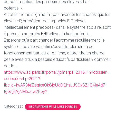
T
personnalisation des parcours des élèves à haut
I
potentiel ».
O
A noter, même si ça ne fait pas avancer les choses, que les
N
élèves HP, précédemment appelés EIP-élèves
intellectuellement précoces- dans le système scolaire, sont
à présents nommés EHP-élèves à haut potentiel.
Espérons qu’à part changer l’acronyme régulièrement, le
système scolaire va enfin s’ouvrir totalement à ce
fonctionnement particulier et riche, et prendre en charge
ces élèves dits « à besoins éducatifs particuliers » comme il
ce doit.
https://www.ac-paris.fr/portail/jcms/p1_2316119/dossier-
colloque-ehp-2021?
fbclid=IwAR3teZlsgixeOkGfxUkOjQhsLUSOxSZi-GMe4d7-
tgGajtZgNM5Jcw2BeyY
Catégories :
INFORMATIONS UTILES, RESSOURCES