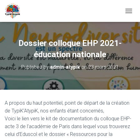
O
U
V
R
I
Dossier colloque EHP 2021-
R
/
éducation nationale
F
E
Published by
admin-atypik
on
23 mars 2021
R
M
E
R
L
A
A propos du haut potentiel, point de départ de la création
N
de TypiK’AtypiK, nos enfants étant concernés,
A
V
Voici le lien vers le kit de documentation du colloque EHP-
I
acte 3 de l’académie de Paris dans lequel vous trouverez
G
celui d’Eduscol et le dossier « Ressources pour la
A