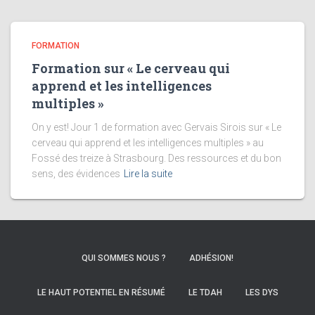
FORMATION
Formation sur « Le cerveau qui
apprend et les intelligences
multiples »
On y est! Jour 1 de formation avec Gervais Sirois sur « Le
cerveau qui apprend et les intelligences multiples » au
Fossé des treize à Strasbourg. Des ressources et du bon
sens, des évidences
Lire la suite
QUI SOMMES NOUS ?
ADHÉSION!
LE HAUT POTENTIEL EN RÉSUMÉ
LE TDAH
LES DYS