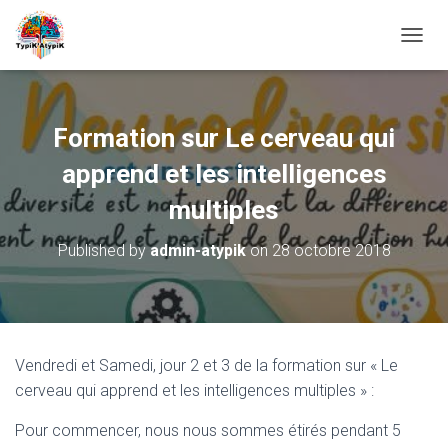
O
U
V
R
I
Formation sur Le cerveau qui
R
/
apprend et les intelligences
F
E
multiples
R
M
Published by
admin-atypik
on
28 octobre 2018
E
R
L
A
N
A
Vendredi et Samedi, jour 2 et 3 de la formation sur « Le
V
cerveau qui apprend et les intelligences multiples » :
I
G
Pour commencer, nous nous sommes étirés pendant 5
A