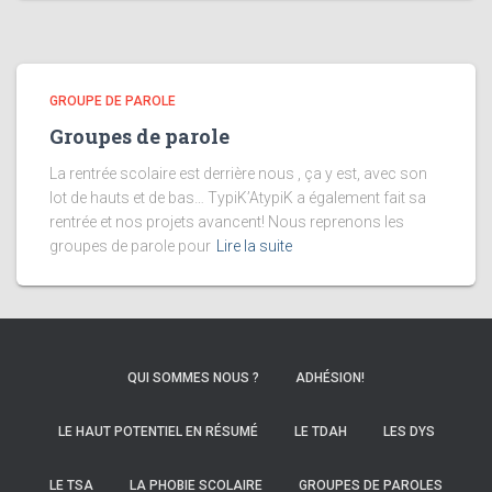
GROUPE DE PAROLE
Groupes de parole
La rentrée scolaire est derrière nous , ça y est, avec son
lot de hauts et de bas… TypiK’AtypiK a également fait sa
rentrée et nos projets avancent! Nous reprenons les
groupes de parole pour
Lire la suite
QUI SOMMES NOUS ?
ADHÉSION!
LE HAUT POTENTIEL EN RÉSUMÉ
LE TDAH
LES DYS
LE TSA
LA PHOBIE SCOLAIRE
GROUPES DE PAROLES