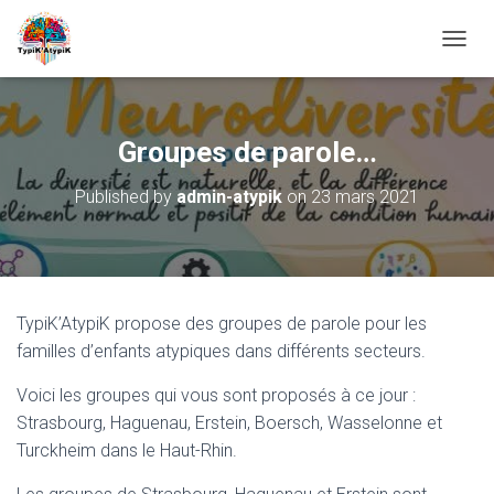
O
U
V
R
I
Groupes de parole…
R
/
Published by
admin-atypik
on
23 mars 2021
F
E
R
M
E
R
TypiK’AtypiK propose des groupes de parole pour les
L
A
familles d’enfants atypiques dans différents secteurs.
N
A
Voici les groupes qui vous sont proposés à ce jour :
V
Strasbourg, Haguenau, Erstein, Boersch, Wasselonne et
I
Turckheim dans le Haut-Rhin.
G
A