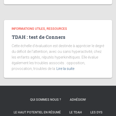
INFORMATIONS UTILES, RESSOURCES
TDAH : test de Conners
Cette échelle d’évaluation est destinée à apprécier le degré
du déficit de l’attention, avec ou sans hyperactivité, chez
les enfants agités, réputés hyperkinétiques. Elle évalue
également les troubles associés : opposition,
provocation, troubles de la
Lire la suite
QUI SOMMES NOUS ?
ADHÉSION!
LE HAUT POTENTIEL EN RÉSUMÉ
LE TDAH
LES DYS