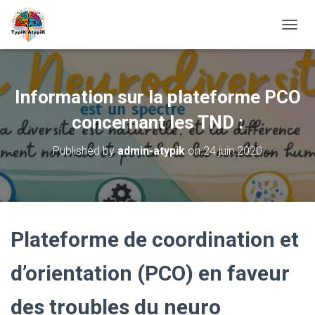
O
U
V
R
I
Information sur la plateforme PCO
R
/
concernant les TND :
F
E
Published by
admin-atypik
on
24 juin 2020
R
M
E
R
L
A
Plateforme de coordination et
N
A
V
d’orientation (PCO) en faveur
I
G
des troubles du neuro
A