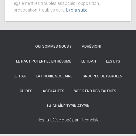
également les troubles associés : opposition,
provocation, troubles de la
Lire la suite
QUI SOMMES NOUS ?
ADHÉSION!
LE HAUT POTENTIEL EN RÉSUMÉ
LE TDAH
LES DYS
LE TSA
LA PHOBIE SCOLAIRE
GROUPES DE PAROLES
GUIDES
ACTUALITÉS
WEEK-END DES TALENTS
LA CHAÎNE TYPIK ATYPIK
Hestia | Développé par
ThemeIsle