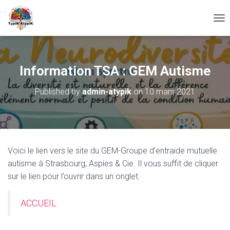
O
U
V
R
I
Information TSA : GEM Autisme
R
/
Published by
admin-atypik
on
10 mars 2021
F
E
R
M
E
R
Voici le lien vers le site du GEM-Groupe d’entraide mutuelle
L
A
autisme à Strasbourg, Aspies & Cie. Il vous suffit de cliquer
N
sur le lien pour l’ouvrir dans un onglet.
A
V
I
ACCUEIL
G
A