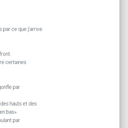
par ce que j’arrive
front.
ire certaines
gonfle par
 des hauts et des
 en bas»
oulant par