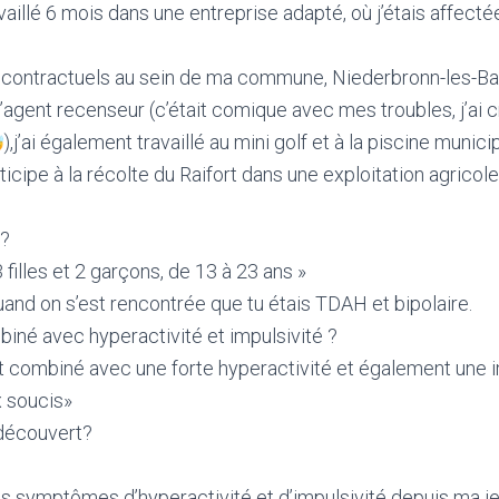
aillé 6 mois dans une entreprise adapté, où j’étais affectée 
 contractuels au sein de ma commune, Niederbronn-les-Bain
l d’agent recenseur (c’était comique avec mes troubles, j’ai c
),j’ai également travaillé au mini golf et à la piscine munici
icipe à la récolte du Raifort dans une exploitation agricole
s?
 3 filles et 2 garçons, de 13 à 23 ans »
and on s’est rencontrée que tu étais TDAH et bipolaire.
né avec hyperactivité et impulsivité ?
 combiné avec une forte hyperactivité et également une i
 soucis»
découvert?
des symptômes d’hyperactivité et d’impulsivité depuis ma j