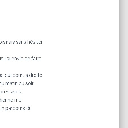
oisirais sans hésiter
s j’ai envie de faire
- qui court à droite
du matin ou soir.
épressives.
idienne me
 un parcours du