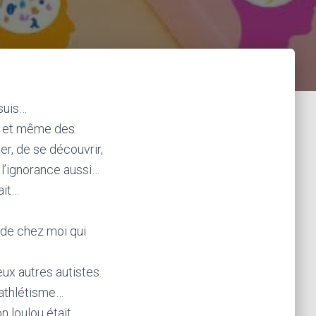
suis…
ts et même des
er, de se découvrir,
 l’ignorance aussi…
ait…
 de chez moi qui
ux autres autistes.
l’athlétisme…
n loulou était