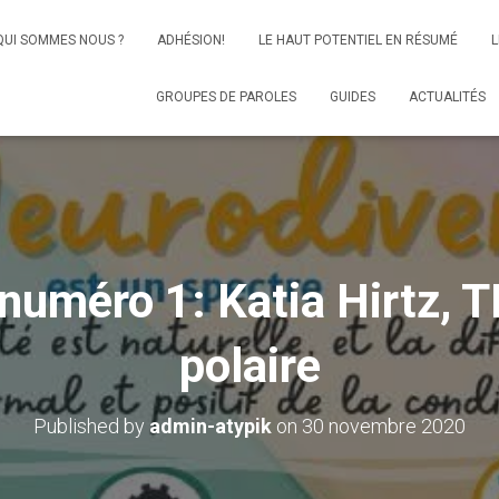
QUI SOMMES NOUS ?
ADHÉSION!
LE HAUT POTENTIEL EN RÉSUMÉ
L
GROUPES DE PAROLES
GUIDES
ACTUALITÉS
 numéro 1: Katia Hirtz, T
polaire
Published by
admin-atypik
on
30 novembre 2020