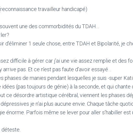
reconnaissance travailleur handicapé)
est souvent une des commorbidités du TDAH…
ler?
sir d’éliminer 1 seule chose, entre TDAH et Bipolarité, je ch
ez difficile à gérer car j’ai une vie assez remplie et des foi
 arrive pas. Et ce n’est pas faute d’avoir essayé…
s phases de manies pendant lesquelles je suis -super Katia
e idées (pas toujours de génie) à la seconde, et qui chante 
tout ce désordre artistique cérébral, viennent les phases d
dépressives je n’ai plus aucune envie. Chaque tâche quot
 énorme. Parfois même se lever pour aller s’habiller est
s déteste.