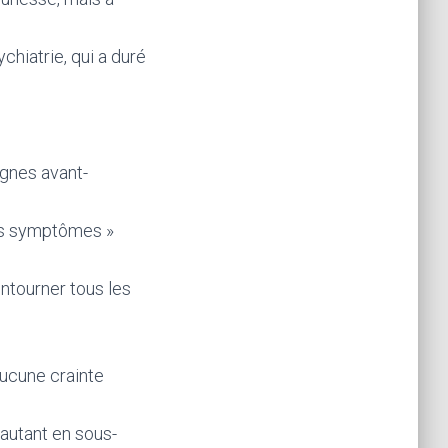
ychiatrie, qui a duré
ignes avant-
es symptômes »
ntourner tous les
 aucune crainte
 autant en sous-