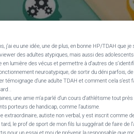
ps, j’ai eu une idée, une de plus, en bonne HP/TDAH que je 
terviewer des adultes atypiques, mais aussi des adolescen
 en lumière des vécus et permettre à d’autres de s’identifi
nctionnement neuroatypique, de sortir du déni parfois, de
ier témoignage d’une adulte TDAH et comment cela s’est f
asard…
aines, une amie m’a parlé d’un cours d’athlétisme tout près
ants porteurs de handicap, comme l’autisme.
extraordinaire, autiste non verbal, y est inscrit comme de
tard, le prof de sport de mon fils lui suggérait de faire de 
tis pour un essai et moi de prévenir la responsable que mo