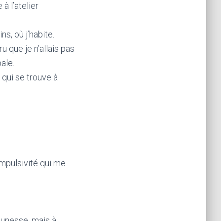
à l’atelier
s, où j’habite.
ru que je n’allais pas
pale.
 qui se trouve à
mpulsivité qui me
eunesse, mais à