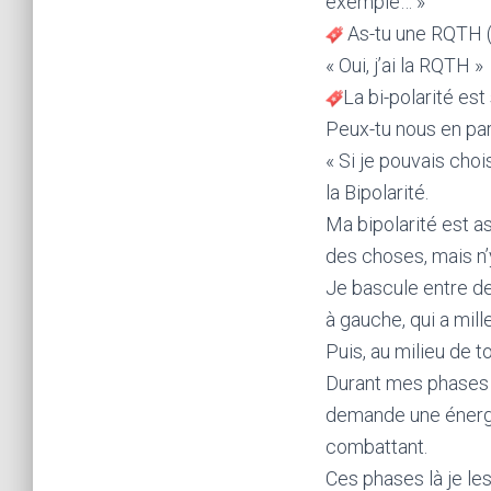
exemple… »
As-tu une RQTH (
« Oui, j’ai la RQTH »
La bi-polarité 
Peux-tu nous en par
« Si je pouvais choi
la Bipolarité.
Ma bipolarité est ass
des choses, mais n’y
Je bascule entre de
à gauche, qui a mill
Puis, au milieu de 
Durant mes phases 
demande une énergie
combattant.
Ces phases là je le