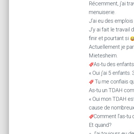
Récemment, j’ai trav
menuiserie.
J’ai eu des emplois
J’y ai fait le travai
finir et pourtant si
Actuellement je part
Mietesheim.
As-tu des enfant
« Oui j’ai 5 enfants.
Tu me confiais qu
As-tu un TDAH combi
« Oui mon TDAH est
cause de nombreux
Comment l’as-tu 
Et quand?
« J’ai toujours eu 