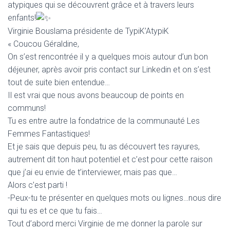
T
atypiques qui se découvrent grâce et à travers leurs
I
enfants!
O
Virginie Bouslama présidente de TypiK’AtypiK
N
« Coucou Géraldine,
On s’est rencontrée il y a quelques mois autour d’un bon
déjeuner, après avoir pris contact sur Linkedin et on s’est
tout de suite bien entendue…
Il est vrai que nous avons beaucoup de points en
communs!
Tu es entre autre la fondatrice de la communauté Les
Femmes Fantastiques!
Et je sais que depuis peu, tu as découvert tes rayures,
autrement dit ton haut potentiel et c’est pour cette raison
que j’ai eu envie de t’interviewer, mais pas que…
Alors c’est parti !
-Peux-tu te présenter en quelques mots ou lignes…nous dire
qui tu es et ce que tu fais…
Tout d’abord merci Virginie de me donner la parole sur