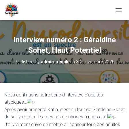
O
U
V
R
I
Interview numéro 2 : Géraldine
R
/
Sohet, Haut Potentiel
F
E
Published by
admin-atypik
on
30 novembre 2020
R
M
E
R
L
A
Nous continuons notre série d’interview d’adultes
N
atypiques…
A
V
Après avoir présenté Katia, c’est au tour de Géraldine Sohet
I
de se livrer…et elle a des tas de choses à nous dire!
G
J’ai vraiment envie de mettre à l’honneur tous ces adultes
A