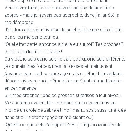
mieux apprendre à connaitre mon fonctionnement.
Vers la vingtaine j’étais allée voir une psy dédiée aux «
zèbres » mais je n’avais pas accroché, donc j’ai arrêté là
ma démarche.
J’ai alors acheté un livre sur le sujet et là je me suis dit : ah
ouais, ça me parle tout ça.
-Quel effet cette annonce a-t-elle eu sur toi? Tes proches?
Sur moi : la libération totale !
Ca y est, je sais qui je suis, je sais pourquoi je suis différente,
je connais mes forces, mes faiblesses et maintenant
j’avance avec tout ce package mais en étant bienveillante
désormais avec moi-même et en arrêtant de me flageller
en permanence!
Sur mes proches : pas de grosses surprises à leur niveau.
Mes parents avaient bien compris qu’ils avaient mis au
monde un drôle de zébre et mon mari… avait aussi une idée
dans quoi il s’était engagé en me disant oui)
-Qu’est-ce-que cela t’a apporté? Et pourquoi avoir décidé