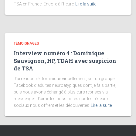
TSA en France! Encore à l’heure
Lire la suite
TÉMOIGNAGES
Interview numéro 4 : Dominique
Sauvignon, HP, TDAH avec suspicion
de TSA
J’ai rencontré Dominique virtuellement, sur un groupe
Facebook d’adultes neuroatypiques dont je fais partie,
puis nous avons échangé à plusieurs reprises via
messenger. J’aime les possibilités que les réseaux
sociaux nous offrent et les découvertes
Lire la suite