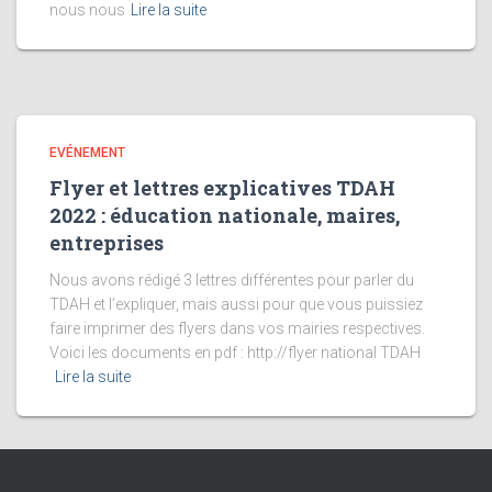
nous nous
Lire la suite
EVÉNEMENT
Flyer et lettres explicatives TDAH
2022 : éducation nationale, maires,
entreprises
Nous avons rédigé 3 lettres différentes pour parler du
TDAH et l’expliquer, mais aussi pour que vous puissiez
faire imprimer des flyers dans vos mairies respectives.
Voici les documents en pdf : http://flyer national TDAH
Lire la suite