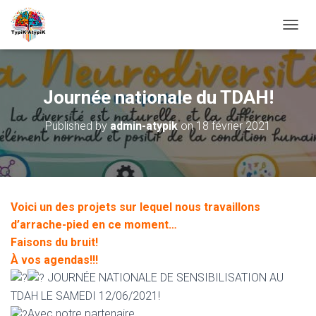
O
U
V
R
I
Journée nationale du TDAH!
R
/
Published by
admin-atypik
on
18 février 2021
F
E
R
M
E
R
Voici un des projets sur lequel nous travaillons
L
A
d’arrache-pied en ce moment…
N
Faisons du bruit!
A
À vos agendas!!!
V
JOURNÉE NATIONALE DE SENSIBILISATION AU
I
G
TDAH LE SAMEDI 12/06/2021!
A
Avec notre partenaire