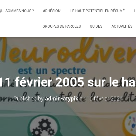
QUI SOMMES NOUS ?
ADHÉSION!
LE HAUT POTENTIEL EN RÉSUMÉ
L
GROUPES DE PAROLES
GUIDES
ACTUALITÉS
11 février 2005 sur le h
Published by
admin-atypik
on
16 février 2021