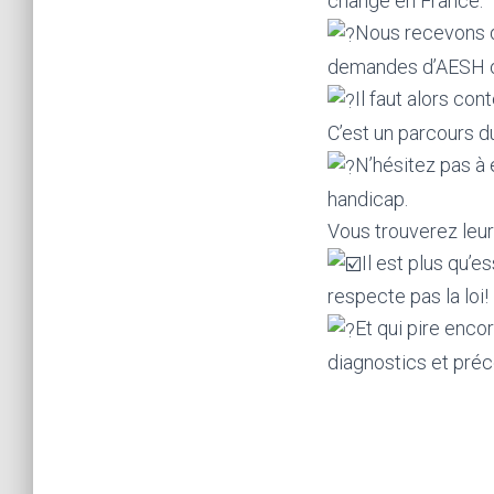
change en France.
Nous recevons d
demandes d’AESH ou
Il faut alors con
C’est un parcours d
N’hésitez pas à 
handicap.
Vous trouverez leur 
Il est plus qu’
respecte pas la loi!
Et qui pire encor
diagnostics et préc