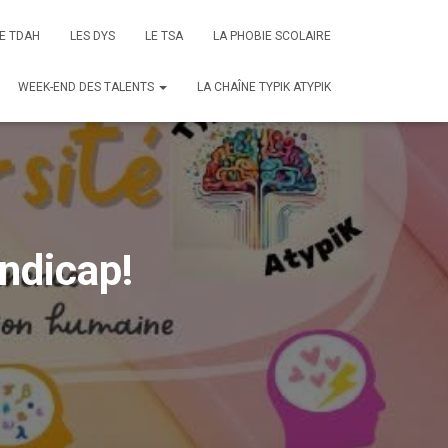
E TDAH
LES DYS
LE TSA
LA PHOBIE SCOLAIRE
WEEK-END DES TALENTS
LA CHAÎNE TYPIK ATYPIK
andicap!