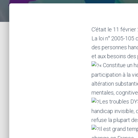
C’était le 11 févrie
La loi n° 2005-105 d
des personnes hand
et aux besoins des
« Constitue un ha
participation à la 
altération substanti
mentales, cognitive
Les troubles DYS
handicap invisible,
refuse la plupart de
Il est grand tem