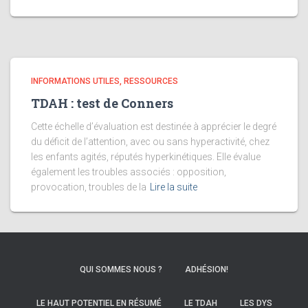
INFORMATIONS UTILES, RESSOURCES
TDAH : test de Conners
Cette échelle d’évaluation est destinée à apprécier le degré
du déficit de l’attention, avec ou sans hyperactivité, chez
les enfants agités, réputés hyperkinétiques. Elle évalue
également les troubles associés : opposition,
provocation, troubles de la
Lire la suite
QUI SOMMES NOUS ?
ADHÉSION!
LE HAUT POTENTIEL EN RÉSUMÉ
LE TDAH
LES DYS