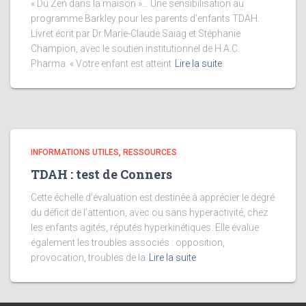
« Du Zen dans la maison »… Une sensibilisation au
programme Barkley pour les parents d’enfants TDAH.
Livret écrit par Dr Marie-Claude Saiag et Stéphanie
Champion, avec le soutien institutionnel de H.A.C.
Pharma. « Votre enfant est atteint
Lire la suite
INFORMATIONS UTILES, RESSOURCES
TDAH : test de Conners
Cette échelle d’évaluation est destinée à apprécier le degré
du déficit de l’attention, avec ou sans hyperactivité, chez
les enfants agités, réputés hyperkinétiques. Elle évalue
également les troubles associés : opposition,
provocation, troubles de la
Lire la suite