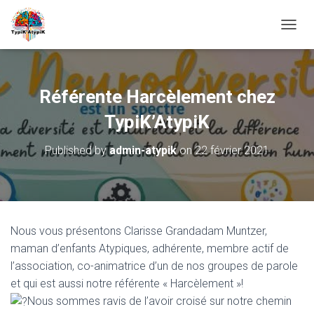
O
U
V
R
I
Référente Harcèlement chez
R
/
TypiK’AtypiK
F
E
Published by
admin-atypik
on
22 février 2021
R
M
E
R
L
A
Nous vous présentons Clarisse Grandadam Muntzer,
N
maman d’enfants Atypiques, adhérente, membre actif de
A
V
l’association, co-animatrice d’un de nos groupes de parole
I
et qui est aussi notre référente « Harcèlement »!
G
Nous sommes ravis de l’avoir croisé sur notre chemin
A