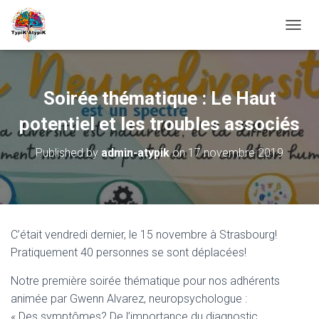
O
U
V
R
I
Soirée thématique : Le Haut
R
/
potentiel et les troubles associés
F
E
Published by
admin-atypik
on
17 novembre 2019
R
M
E
R
L
A
C’était vendredi dernier, le 15 novembre à Strasbourg!
N
Pratiquement 40 personnes se sont déplacées!
A
V
I
Notre première soirée thématique pour nos adhérents
G
animée par Gwenn Alvarez, neuropsychologue :
A
« Des symptômes? De l’importance du diagnostic