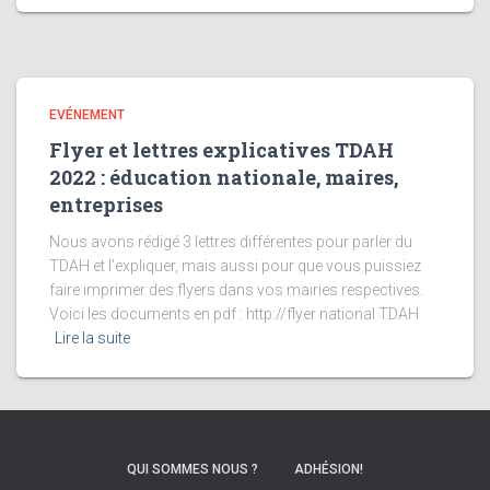
EVÉNEMENT
Flyer et lettres explicatives TDAH
2022 : éducation nationale, maires,
entreprises
Nous avons rédigé 3 lettres différentes pour parler du
TDAH et l’expliquer, mais aussi pour que vous puissiez
faire imprimer des flyers dans vos mairies respectives.
Voici les documents en pdf : http://flyer national TDAH
Lire la suite
QUI SOMMES NOUS ?
ADHÉSION!