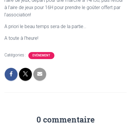
l’aire de jeux, départ pour une marche à 14H30, puis retour
T
I
à l’aire de jeux pour 16H pour prendre le goûter offert par
O
l’association!
N
A priori le beau temps sera de la partie…
A toute à l’heure!
Catégories :
EVÉNEMENT
0 commentaire