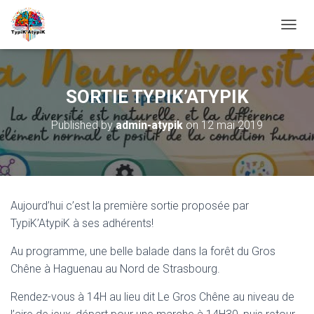
O
U
V
R
I
SORTIE TYPIK’ATYPIK
R
/
Published by
admin-atypik
on
12 mai 2019
F
E
R
M
E
R
Aujourd’hui c’est la première sortie proposée par
L
A
TypiK’AtypiK à ses adhérents!
N
A
Au programme, une belle balade dans la forêt du Gros
V
Chêne à Haguenau au Nord de Strasbourg.
I
G
Rendez-vous à 14H au lieu dit Le Gros Chêne au niveau de
A