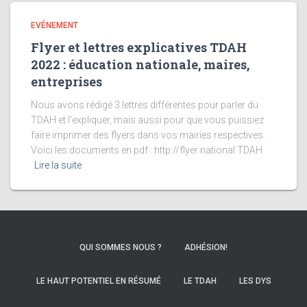
EVÉNEMENT
Flyer et lettres explicatives TDAH
2022 : éducation nationale, maires,
entreprises
Nous avons rédigé 3 lettres différentes pour parler du
TDAH et l’expliquer, mais aussi pour que vous puissiez
faire imprimer des flyers dans vos mairies respectives.
Voici les documents en pdf : http://flyer national TDAH
Lire la suite
QUI SOMMES NOUS ?
ADHÉSION!
LE HAUT POTENTIEL EN RÉSUMÉ
LE TDAH
LES DYS