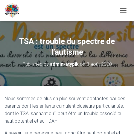
O
U
V
R
I
TSA : trouble du spectre de
R
/
l’autisme
F
E
Published by
admin-atypik
on
3 août 2020
R
M
E
R
L
A
Nous sommes de plus en plus souvent contactés par des
N
parents dont les enfants cumulent plusieurs particularités,
A
V
dont le TSA, sachant qu’il peut être un trouble associé au
I
haut potentiel et au TDAH.
G
A
A savoir : une personne peut donc être haut potentiel et