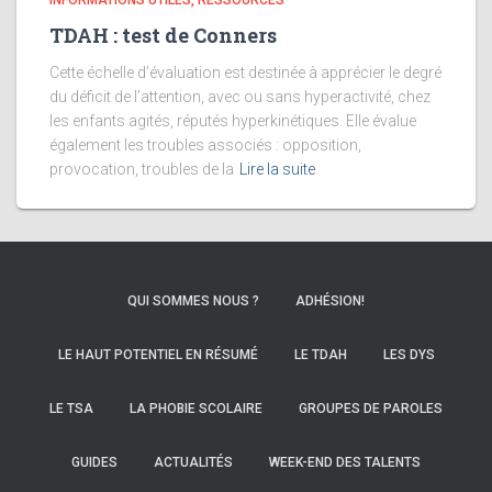
INFORMATIONS UTILES, RESSOURCES
TDAH : test de Conners
Cette échelle d’évaluation est destinée à apprécier le degré
du déficit de l’attention, avec ou sans hyperactivité, chez
les enfants agités, réputés hyperkinétiques. Elle évalue
également les troubles associés : opposition,
provocation, troubles de la
Lire la suite
QUI SOMMES NOUS ?
ADHÉSION!
LE HAUT POTENTIEL EN RÉSUMÉ
LE TDAH
LES DYS
LE TSA
LA PHOBIE SCOLAIRE
GROUPES DE PAROLES
GUIDES
ACTUALITÉS
WEEK-END DES TALENTS