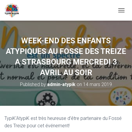
O
U
V
R
I
WEEK-END DES ENFANTS
R
/
ATYPIQUES AU FOSSE DES TREIZE
F
E
A STRASBOURG MERCREDI 3
R
AVRIL AU SOIR
M
E
R
Published by
admin-atypik
on
14 mars 2019
L
A
N
A
V
I
TypiK’AtypiK est très heureuse d’être partenaire du Fossé
G
des Treize pour cet événement!
A