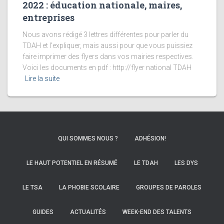
2022 : éducation nationale, maires,
entreprises
Nous avons rédigé 3 lettres différentes pour parler du
TDAH et l’expliquer, mais aussi pour que vous puissiez
faire imprimer des flyers dans vos mairies respectives.
Voici les documents en pdf : http://flyer national TDAH
Lire la suite
QUI SOMMES NOUS ?
ADHÉSION!
LE HAUT POTENTIEL EN RÉSUMÉ
LE TDAH
LES DYS
LE TSA
LA PHOBIE SCOLAIRE
GROUPES DE PAROLES
GUIDES
ACTUALITÉS
WEEK-END DES TALENTS