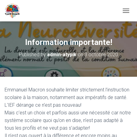
O
U
V
R
I
Information importante!
R
/
Published by
admin-atypik
on
3 octobre 2020
F
E
R
M
E
R
Emmanuel Macron souhaite limiter strictement l’instruction
L
A
scolaire à la maison, notamment aux impératifs de santé.
N
L’IEF dérange ce n’est pas nouveau!
A
Mais c’est un choix et parfois aussi une nécessité car notre
V
système scolaire quoi qu’on en dise, n’est pas adapté à
I
G
tous les profils et ne veut pas s’adapter!
A
Il n’est pas ouvert à la différence et encore moins au