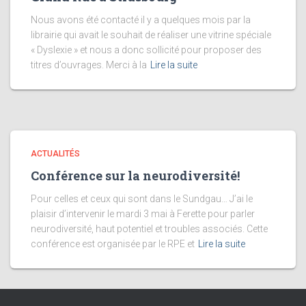
Nous avons été contacté il y a quelques mois par la
librairie qui avait le souhait de réaliser une vitrine spéciale
« Dyslexie » et nous a donc sollicité pour proposer des
titres d’ouvrages. Merci à la
Lire la suite
ACTUALITÉS
Conférence sur la neurodiversité!
Pour celles et ceux qui sont dans le Sundgau… J’ai le
plaisir d’intervenir le mardi 3 mai à Ferette pour parler
neurodiversité, haut potentiel et troubles associés. Cette
conférence est organisée par le RPE et
Lire la suite