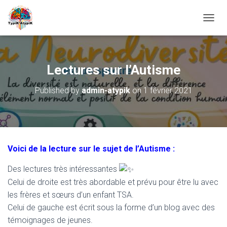
O
U
V
R
I
Lectures sur l’Autisme
R
/
Published by
admin-atypik
on
1 février 2021
F
E
R
M
E
R
Voici de la lecture sur le sujet de l’Autisme :
L
A
Des lectures très intéressantes
N
A
Celui de droite est très abordable et prévu pour être lu avec
V
les frères et sœurs d’un enfant TSA.
I
Celui de gauche est écrit sous la forme d’un blog avec des
G
A
témoignages de jeunes.