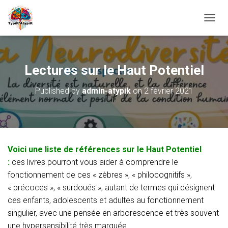
O
U
V
R
I
Lectures sur le Haut Potentiel
R
/
Published by
admin-atypik
on
2 février 2021
F
E
R
M
E
R
Voici une liste de références sur le Haut Potentiel
L
A
:
ces livres pourront vous aider à comprendre le
N
fonctionnement de ces « zèbres », « philocognitifs »,
A
« précoces », « surdoués », autant de termes qui désignent
V
ces enfants, adolescents et adultes au fonctionnement
I
G
singulier, avec une pensée en arborescence et très souvent
A
une hypersensibilité très marquée.