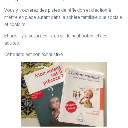
T
I
Vous y trouverez des pistes de réflexion et d’action à
O
N
mettre en place autant dans la sphère familiale que sociale
et scolaire.
Et puis il y a aussi des livres sur le haut potentiel des
adultes.
Cette liste est non exhaustive.