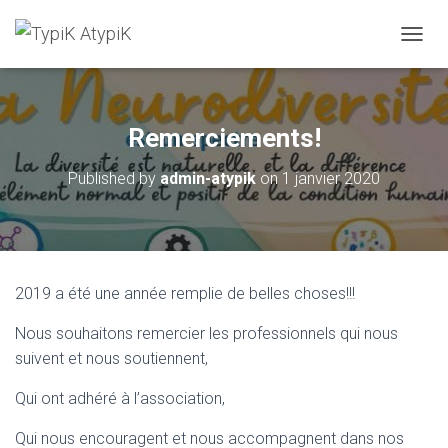
O
U
V
R
I
Remerciements!
R
/
Published by
admin-atypik
on
1 janvier 2020
F
E
R
M
E
R
2019 a été une année remplie de belles choses!!!
L
A
Nous
souhaitons remercier les professionnels qui nous
N
A
suivent et nous soutiennent,
V
I
Qui ont adhéré à l’association,
G
A
Qui nous encouragent et nous accompagnent dans nos