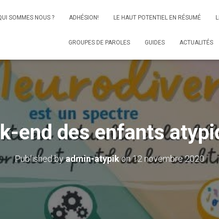
QUI SOMMES NOUS ?
ADHÉSION!
LE HAUT POTENTIEL EN RÉSUMÉ
L
GROUPES DE PAROLES
GUIDES
ACTUALITÉS
k-end des enfants atypi
Published by
admin-atypik
on
12 novembre 2020