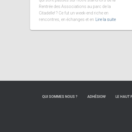
qui sont passés sur notre stand lors de la
Rentrée des Associations au parc de la
Citadelle! ? Ce fut un week-end riche en
rencontres, en échanges et en
Lire la suite
QUI SOMMES NOUS ?
ADHÉSION!
LE HAUT 