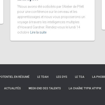
?Nous avons été sollicités par l’Atelier de Pfett
pour une conférence sur le cerveau et les
apprentissages et nous vous proposerons un
voyage à travers les intelligences multiples
d’Howard Gardner. Rendez-vous le lundi 14
octobre
Lire la suite
POTENTIEL EN RÉSUMÉ
LE TDAH
LES DYS
LE TSA
LA PHOBI
ACTUALITÉS
WEEK-END DES TALENTS
LA CHAÎNE TYPIK ATYPIK