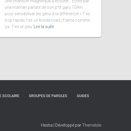
Une chanson magnifique à écouter… Ecrite par
une maman parlant de son p’tit gars TDAH,
pour sensibiliser les gens à la différence! « T’es
trop rapide, t’es un bolide mais j’t’aime comme
ça. T’es un peu
Lire la suite
E SCOLAIRE
GROUPES DE PAROLES
GUIDES
Hestia | Développé par
ThemeIsle