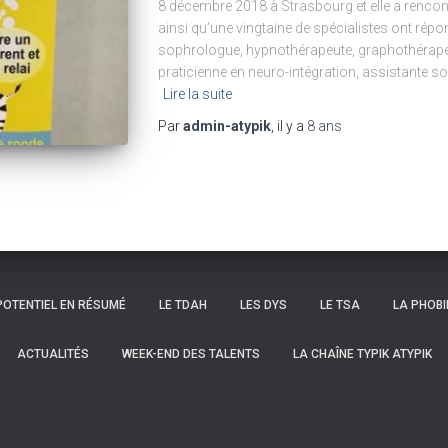
8 décembre 2018 à Strasbourg et elle a rencon
ainsi qu’une vingtaine de spécialistes ont rép
sophrologue, hypnothérapeute, graphothérapeu
praticienne en neuro-intégration, assistante so
Lire la suite
Par
admin-atypik
, il y a
8 ans
POTENTIEL EN RÉSUMÉ
LE TDAH
LES DYS
LE TSA
LA PHOBI
ACTUALITÉS
WEEK-END DES TALENTS
LA CHAÎNE TYPIK ATYPIK