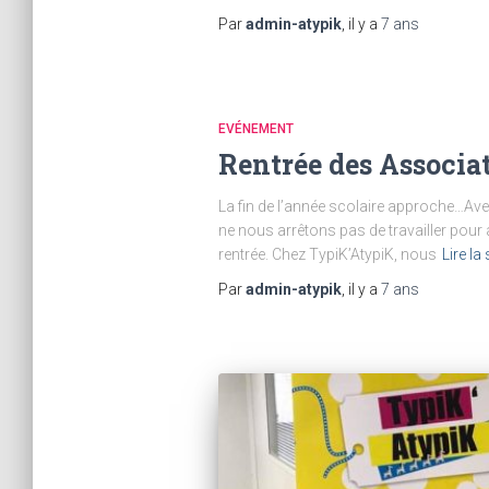
Par
admin-atypik
, il y a
7 ans
EVÉNEMENT
Rentrée des Associat
La fin de l’année scolaire approche…Avec
ne nous arrêtons pas de travailler pour
rentrée. Chez TypiK’AtypiK, nous
Lire la 
Par
admin-atypik
, il y a
7 ans