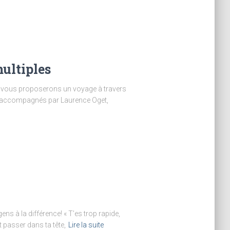
multiples
ous vous proposerons un voyage à travers
ns accompagnés par Laurence Oget,
s à la différence! « T’es trop rapide,
 passer dans ta tête,
Lire la suite