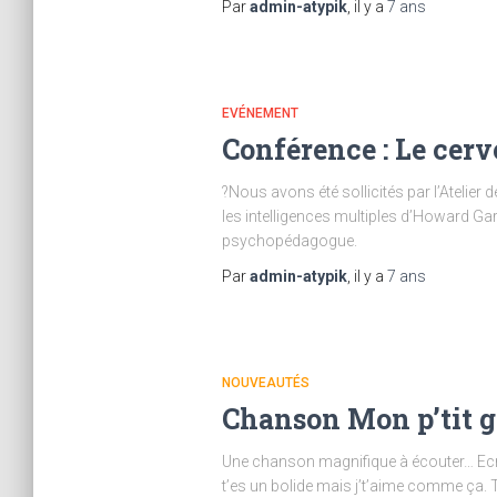
Par
admin-atypik
, il y a
7 ans
EVÉNEMENT
Conférence : Le cerv
?Nous avons été sollicités par l’Atelie
les intelligences multiples d’Howard G
psychopédagogue.
Par
admin-atypik
, il y a
7 ans
NOUVEAUTÉS
Chanson Mon p’tit g
Une chanson magnifique à écouter… Ecrite
t’es un bolide mais j’t’aime comme ça. T