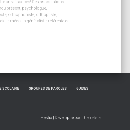
tré un vif succès! Des associations
ondu présent, psychologue,
te, orthophoniste, orthoptiste,
ciale, médecin généraliste, référente de
E SCOLAIRE
GROUPES DE PAROLES
GUIDES
Hestia | Développé par
ThemeIsle