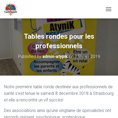
O
U
V
R
I
Tables rondes pour les
R
/
professionnels
F
E
Published by
admin-atypik
on
3 février 2019
R
M
E
R
L
A
Notre première table ronde destinée aux professionnels de
N
santé s’est tenue le samedi 8 décembre 2018 à Strasbourg
A
V
et elle a rencontré un vif succès!
I
G
Des associations ainsi qu’une vingtaine de spécialistes ont
A
répondu présent, psychologue, sophrologue,