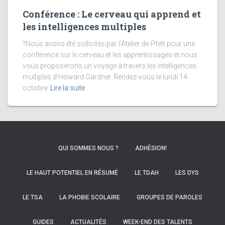
Conférence : Le cerveau qui apprend et
les intelligences multiples
?Nous avons été sollicités par l’Atelier de Pfett pour une
conférence sur le cerveau et les apprentissages et nous
vous proposerons un voyage à travers les intelligences
multiples d’Howard Gardner. Rendez-vous le lundi 14
octobre
Lire la suite
QUI SOMMES NOUS ?
ADHÉSION!
LE HAUT POTENTIEL EN RÉSUMÉ
LE TDAH
LES DYS
LE TSA
LA PHOBIE SCOLAIRE
GROUPES DE PAROLES
GUIDES
ACTUALITÉS
WEEK-END DES TALENTS