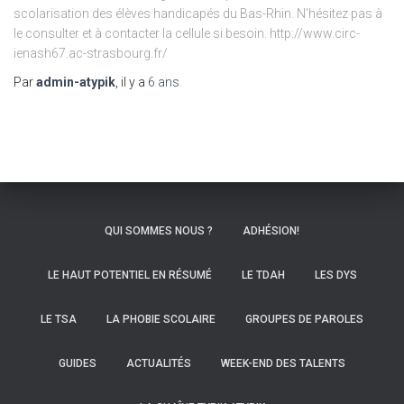
scolarisation des élèves handicapés du Bas-Rhin. N’hésitez pas à
le consulter et à contacter la cellule si besoin. http://www.circ-
ienash67.ac-strasbourg.fr/
Par
admin-atypik
, il y a
6 ans
QUI SOMMES NOUS ?
ADHÉSION!
LE HAUT POTENTIEL EN RÉSUMÉ
LE TDAH
LES DYS
LE TSA
LA PHOBIE SCOLAIRE
GROUPES DE PAROLES
GUIDES
ACTUALITÉS
WEEK-END DES TALENTS