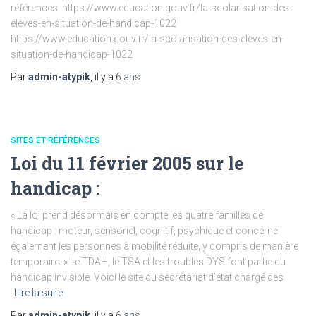
références. https://www.education.gouv.fr/la-scolarisation-des-
eleves-en-situation-de-handicap-1022
https://www.education.gouv.fr/la-scolarisation-des-eleves-en-
situation-de-handicap-1022
Par
admin-atypik
, il y a
6 ans
SITES ET RÉFÉRENCES
Loi du 11 février 2005 sur le
handicap :
« La loi prend désormais en compte les quatre familles de
handicap : moteur, sensoriel, cognitif, psychique et concerne
également les personnes à mobilité réduite, y compris de manière
temporaire. » Le TDAH, le TSA et les troubles DYS font partie du
handicap invisible. Voici le site du secrétariat d’état chargé des
Lire la suite
Par
admin-atypik
, il y a
6 ans