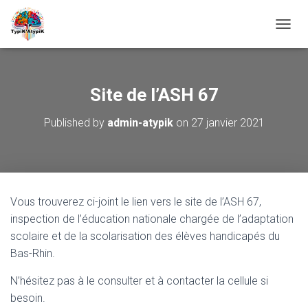
O
U
V
R
I
Site de l’ASH 67
R
/
Published by
admin-atypik
on
27 janvier 2021
F
E
R
M
E
R
Vous trouverez ci-joint le lien vers le site de l’ASH 67,
L
A
inspection de l’éducation nationale chargée de l’adaptation
N
scolaire et de la scolarisation des élèves handicapés du
A
Bas-Rhin.
V
I
N’hésitez pas à le consulter et à contacter la cellule si
G
A
besoin.