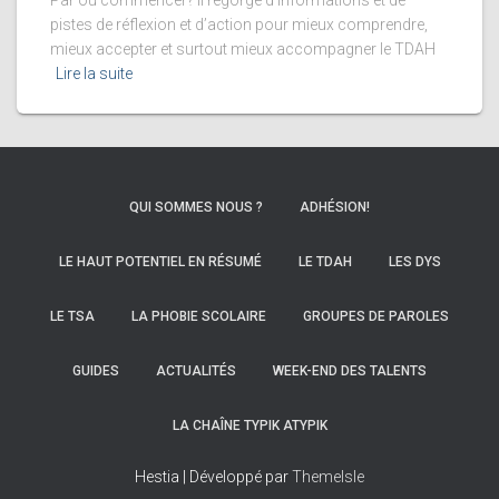
Par où commencer? Il regorge d’informations et de
pistes de réflexion et d’action pour mieux comprendre,
mieux accepter et surtout mieux accompagner le TDAH
Lire la suite
QUI SOMMES NOUS ?
ADHÉSION!
LE HAUT POTENTIEL EN RÉSUMÉ
LE TDAH
LES DYS
LE TSA
LA PHOBIE SCOLAIRE
GROUPES DE PAROLES
GUIDES
ACTUALITÉS
WEEK-END DES TALENTS
LA CHAÎNE TYPIK ATYPIK
Hestia | Développé par
ThemeIsle