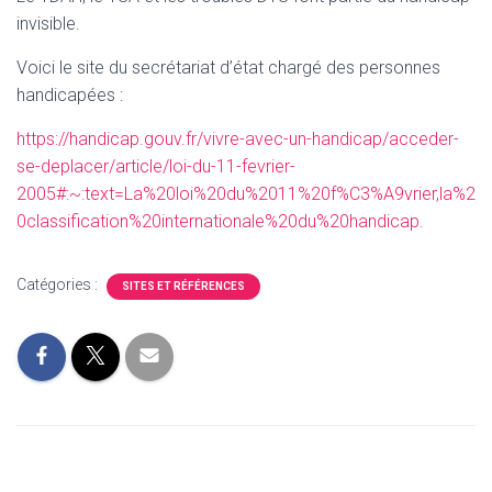
T
invisible.
I
O
N
Voici le site du secrétariat d’état chargé des personnes
handicapées :
https://handicap.gouv.fr/vivre-avec-un-handicap/acceder-
se-deplacer/article/loi-du-11-fevrier-
2005#:~:text=La%20loi%20du%2011%20f%C3%A9vrier,la%2
0classification%20internationale%20du%20handicap.
Catégories :
SITES ET RÉFÉRENCES