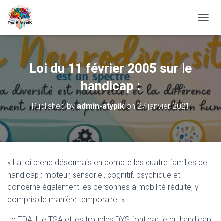
O
U
V
R
I
Loi du 11 février 2005 sur le
R
/
handicap :
F
E
Published by
admin-atypik
on
27 janvier 2021
R
M
E
R
L
A
« La loi prend désormais en compte les quatre familles de
N
handicap : moteur, sensoriel, cognitif, psychique et
A
V
concerne également les personnes à mobilité réduite, y
I
compris de manière temporaire. »
G
A
Le TDAH, le TSA et les troubles DYS font partie du handicap