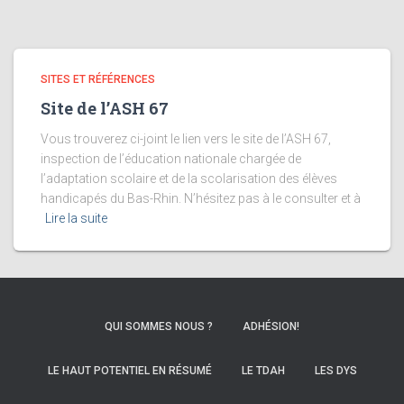
SITES ET RÉFÉRENCES
Site de l’ASH 67
Vous trouverez ci-joint le lien vers le site de l’ASH 67,
inspection de l’éducation nationale chargée de
l’adaptation scolaire et de la scolarisation des élèves
handicapés du Bas-Rhin. N’hésitez pas à le consulter et à
Lire la suite
QUI SOMMES NOUS ?
ADHÉSION!
LE HAUT POTENTIEL EN RÉSUMÉ
LE TDAH
LES DYS