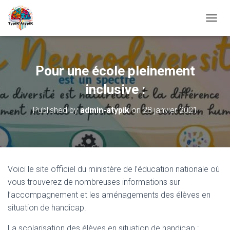
O
U
V
R
I
Pour une école pleinement
R
/
inclusive :
F
E
Published by
admin-atypik
on
28 janvier 2021
R
M
E
R
L
A
Voici le site officiel du ministère de l’éducation nationale où
N
vous trouverez de nombreuses informations sur
A
V
l’accompagnement et les aménagements des élèves en
I
situation de handicap.
G
A
La scolarisation des élèves en situation de handicap :