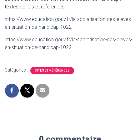
T
textes de lois et références.
I
O
N
https://www.education.gouv.fr/la-scolarisation-des-eleves-
en-situation-de-handicap-1022
https://www.education.gouv.fr/la-scolarisation-des-eleves-
en-situation-de-handicap-1022
Catégories :
SITES ET RÉFÉRENCES
0 commentaire