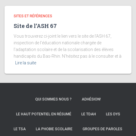
SITES ET RÉFÉRENCES
Site de l’ASH 67
Vous trouverez ci-joint le lien vers le site de l’ASH 67,
inspection de l’éducation nationale chargée de
l’adaptation scolaire et de la scolarisation des élèves
handicapés du Bas-Rhin. N’hésitez pas à le consulter et à
Lire la suite
QUI SOMMES NOUS ?
ADHÉSION!
LE HAUT POTENTIEL EN RÉSUMÉ
LE TDAH
LES DYS
LE TSA
LA PHOBIE SCOLAIRE
GROUPES DE PAROLES